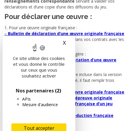
renseignements correspondante
servant à valider vos
déclarations et d’une copie d’une des diffusions du jeu.
Pour déclarer une œuvre :
1. Pour une œuvre originale française :
–
Bulletin de déclaration d’une œuvre originale française
Note :
Clause de réserve
à insérer dans vos contrats avec les
X
Masquer le bandeau des 
producteurs
2. Pour une adaptation d’œuvre étrangère :
Ce site utilise des cookies
–
Bulletin de déclaration de l’adaptation d’une œuvre
et vous donne le contrôle
étrangère
sur ceux que vous
3. Pour une épreuve originale française incluse dans la version
souhaitez activer
française d’un jeu étranger non adapté, il faut remplir trois
formulaires :
Nos partenaires
(2)
–
Bulletin de déclaration d’une œuvre originale française
–
Fiche de renseignements d’une épreuve originale
APIs
française incluse dans la version française d’un jeu
Mesure d'audience
étranger non adapté
–
Attestation de la société de production française
Tout accepter