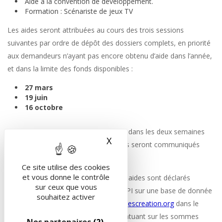
Aide à la convention de développement.
Formation : Scénariste de jeux TV
Les aides seront attribuées au cours des trois sessions
suivantes par ordre de dépôt des dossiers complets, en priorité
aux demandeurs n’ayant pas encore obtenu d’aide dans l’année,
et dans la limite des fonds disponibles :
27 mars
19 juin
16 octobre
Le conseil d’administration se réunira dans les deux semaines
X
Masquer le bandeau des 
suivant ces dates et les résultats vous seront communiqués
dans les plus brefs délais.
Ce site utilise des cookies
et vous donne le contrôle
Les montants et bénéficiaires de nos aides sont déclarés
sur ceux que vous
conformément à l’article L326-2 du CPI sur une base de donnée
souhaitez activer
accessible à tous sur le site :
www.aidescreation.org
dans le
mois suivant l’assemblée générale statuant sur les sommes