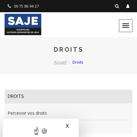
Panneau de gestion des cookies
09 75 86 94 37
DROITS
Accueil
Droits
DROITS
Percevoir vos droits
X
Masquer le bandeau des 
Répartir vos droits