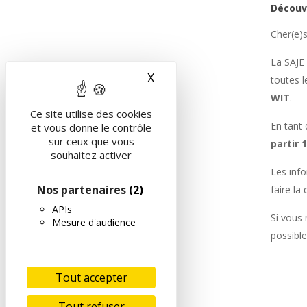
Découvr
Cher(e)
La SAJE
X
Masquer le bandeau des 
toutes l
WIT
.
Ce site utilise des cookies
En tant
et vous donne le contrôle
sur ceux que vous
partir 
souhaitez activer
Les info
Nos partenaires
(2)
faire l
APIs
Si vous 
Mesure d'audience
possible
Tout accepter
Tout refuser