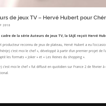
cookies
urs de jeux TV – Hervé Hubert pour Chéri(
P 2018
 cadre de la série Auteurs de jeux TV, la SAJE reçoit Hervé Hube
t producteur reconnu de jeux de plateau, Hervé Hubert a eu l’occasion
héri(e) c’est moi le chef », développé à partir d’un premier projet de 
pté les formats « Joker » et « Les Reines du shopping ».
e) c’est moi le chef » fut diffusé en quotidien sur France 2 de février
tional.