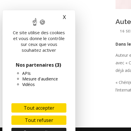
X
Masquer le bandeau des 
Aute
16 SE
Ce site utilise des cookies
et vous donne le contrôle
Dans le
sur ceux que vous
souhaitez activer
Auteur e
avec « C
Nos partenaires
(3)
déjà ada
APIs
Mesure d'audience
« Chéri(
Vidéos
l’interna
Tout accepter
Tout refuser